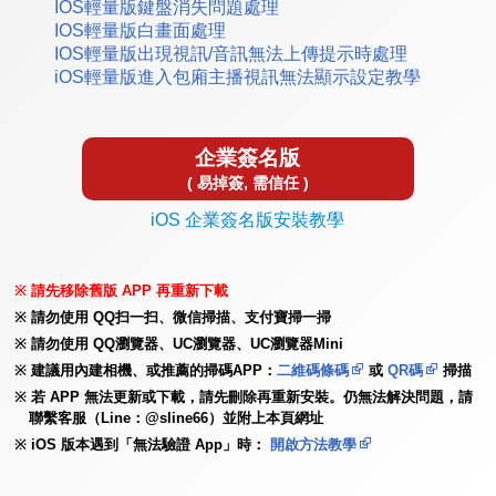
IOS輕量版鍵盤消失問題處理
IOS輕量版白畫面處理
IOS輕量版出現視訊/音訊無法上傳提示時處理
iOS輕量版進入包廂主播視訊無法顯示設定教學
企業簽名版
( 易掉簽, 需信任 )
iOS 企業簽名版安裝教學
請先移除舊版 APP 再重新下載
請勿使用 QQ扫一扫、微信掃描、支付寶掃一掃
請勿使用 QQ瀏覽器、UC瀏覽器、UC瀏覽器Mini
建議用內建相機、或推薦的掃碼APP：
二維碼條碼
或
QR碼
掃描
若 APP 無法更新或下載，請先刪除再重新安裝。仍無法解決問題，請
聯繫客服（Line：@sline66）並附上本頁網址
iOS 版本遇到「無法驗證 App」時：
開啟方法教學