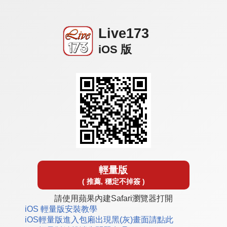
Live173
iOS 版
輕量版
( 推薦, 穩定不掉簽 )
請使用蘋果內建Safari瀏覽器打開
iOS 輕量版安裝教學
iOS輕量版進入包廂出現黑(灰)畫面請點此